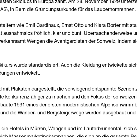
testen Skiclubs in Europa zählt. Am 28. November 1929 unterze
S), in Bern die Gründungsurkunde für das Lauberhornrennen.
taltern wie Emil Cardinaux, Ernst Otto und Klara Borter mit stark
st ausnahmslos fröhlich, klar und bunt. Überraschenderweise u
rkehrsamt Wengen die Avantgardisten der Schweiz, indem sie
urs wurde standardisiert. Auch die Kleidung entwickelte sich 
dungen entwickelt.
it Plakaten dargestellt, die vorwiegend entspannte Szenen z
konkurrenzfähiger zu machen und den Fokus der schweizeris
aute 1931 eines der ersten modernistischen Alpenschwimmbä
rt und die Wander- und Bergsteigerwege wurden ausgebaut und f
ie Hotels in Mürren, Wengen und im Lauterbrunnental, sich so
ch Massenmarketingkampagnen, die sich an die gesamte Bevöl