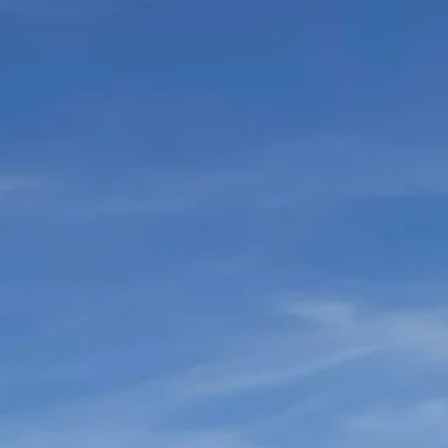
Hotels
Restaurants
Ferienwohnungen
Café / Bar
Gruppenunterkünfte
Nightlife
Marktplatz
Hotels und Hostels
Ferienwohnungen
Spezialangebote