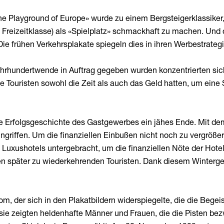
e Playground of Europe» wurde zu einem Bergsteigerklassiker
en Freizeitklasse) als «Spielplatz» schmackhaft zu machen. Un
Die frühen Verkehrsplakate spiegeln dies in ihren Werbestrategi
ahrhundertwende in Auftrag gegeben wurden konzentrierten sich
ele Touristen sowohl die Zeit als auch das Geld hatten, um ein
ie Erfolgsgeschichte des Gastgewerbes ein jähes Ende. Mit de
ingriffen. Um die finanziellen Einbußen nicht noch zu vergröß
n Luxushotels untergebracht, um die finanziellen Nöte der Hote
den später zu wiederkehrenden Touristen. Dank diesem Winterge
, der sich in den Plakatbildern widerspiegelte, die die Begei
n; sie zeigten heldenhafte Männer und Frauen, die die Pisten 