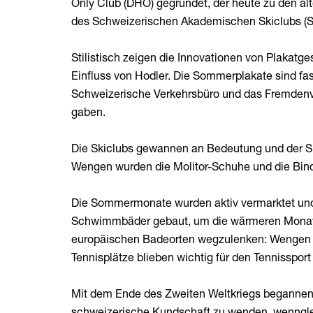
Only Club (DHO) gegründet, der heute zu den äl
des Schweizerischen Akademischen Skiclubs (SA
Stilistisch zeigen die Innovationen von Plakatges
Einfluss von Hodler. Die Sommerplakate sind fa
Schweizerische Verkehrsbüro und das Fremdenve
gaben.
Die Skiclubs gewannen an Bedeutung und der Skik
Wengen wurden die Molitor-Schuhe und die Bin
Die Sommermonate wurden aktiv vermarktet und m
Schwimmbäder gebaut, um die wärmeren Monate 
europäischen Badeorten wegzulenken: Wengen b
Tennisplätze blieben wichtig für den Tennisspo
Mit dem Ende des Zweiten Weltkriegs begannen d
schweizerische Kundschaft zu wenden, wennglei