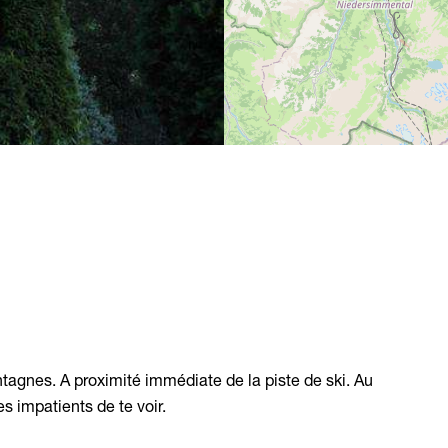
Hôtels
Restaurants
Auberges
Café / Bar
Appartements
Vie nochturne
Camping
Hébergements de groupe
Place du marché
Hôtels et auberges
Appartements
Offres spéciales
gnes. A proximité immédiate de la piste de ski. Au
 impatients de te voir.