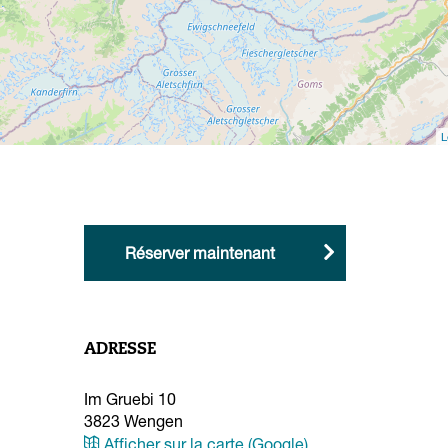
Location
Écoles de montagne et de
sports de neige
Produits locaux
L
Réserver maintenant
ADRESSE
Im Gruebi 10
3823
Wengen
Afficher sur la carte (Google)