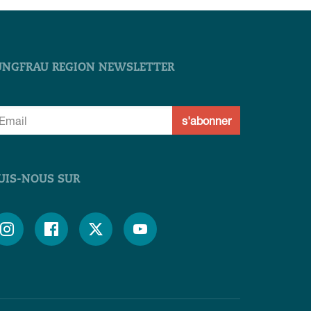
UNGFRAU REGION NEWSLETTER
s'abonner
UIS-NOUS SUR



