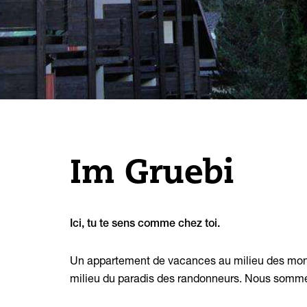
Randonnées
Cartes d'hiver
Famille
Plan de localité
Promenades autour de
Sentiers à thème
Wengen
VTT
Mauvais temps
Im Gruebi
Ici, tu te sens comme chez toi.
Un appartement de vacances au milieu des monta
milieu du paradis des randonneurs. Nous sommes