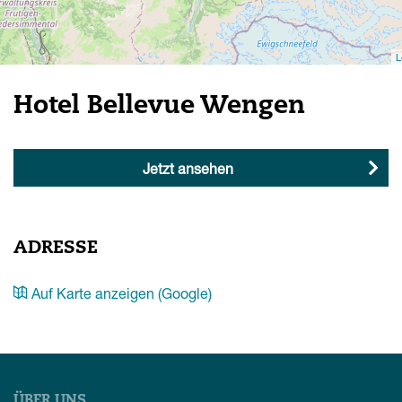
L
Hotel Bellevue Wengen
Jetzt ansehen
ADRESSE
Auf Karte anzeigen (Google)
ÜBER UNS